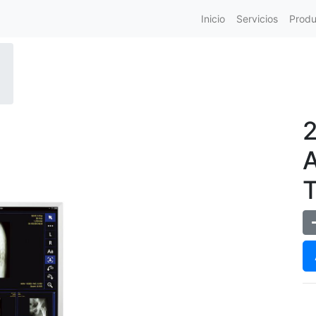
Inicio
Servicios
Produ
A
T