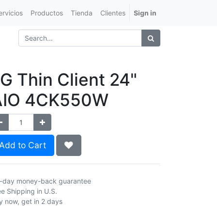
rvicios
Productos
Tienda
Clientes
Sign in
G Thin Client 24"
AIO 4CK550W
Add to Cart
-day money-back guarantee
ee Shipping in U.S.
y now, get in 2 days